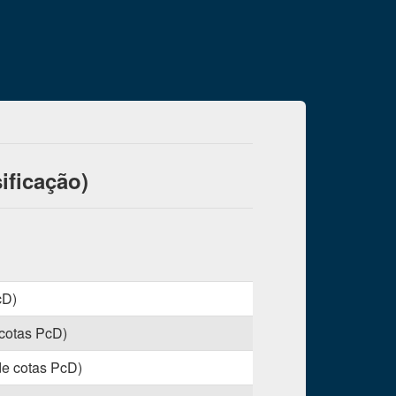
ificação)
cD)
 cotas PcD)
de cotas PcD)